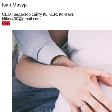
Іван Мазур
CEO і редактор сайту КLIKER. Контакт:
kliker400@gmail.com
Навігація
Prev
записів