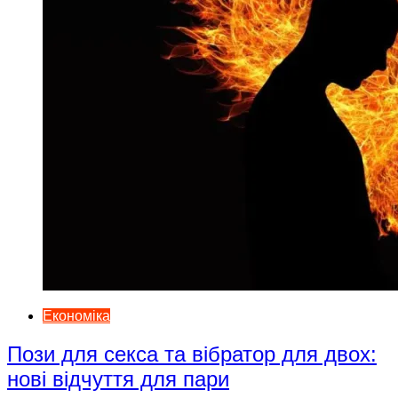
Економіка
Пози для секса та вібратор для двох:
нові відчуття для пари