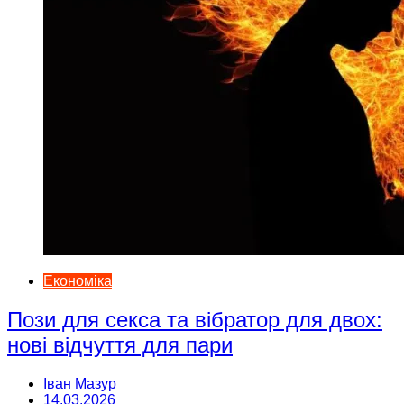
Економіка
Пози для секса та вібратор для двох:
нові відчуття для пари
Іван Мазур
14.03.2026