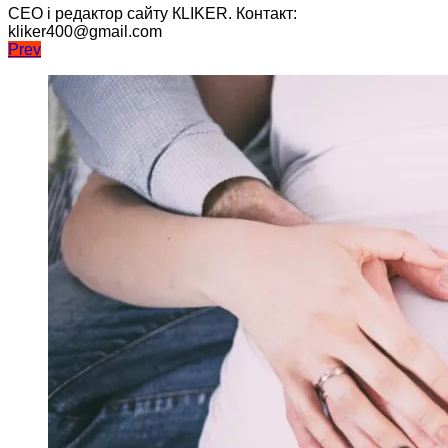
CEO і редактор сайту КLIKER. Контакт:
kliker400@gmail.com
Навігація
Prev
записів