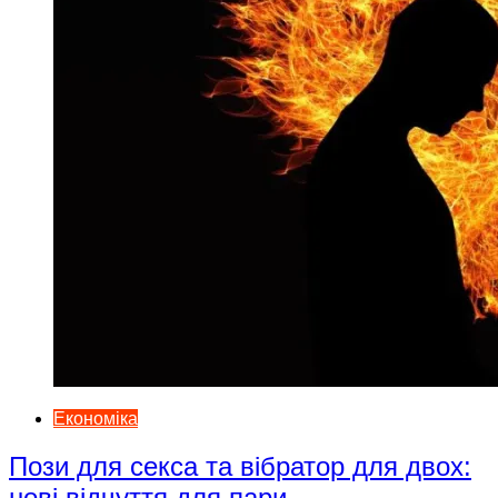
Економіка
Пози для секса та вібратор для двох:
нові відчуття для пари