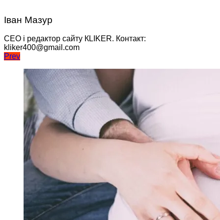
Іван Мазур
CEO і редактор сайту КLIKER. Контакт:
kliker400@gmail.com
Навігація
Prev
записів