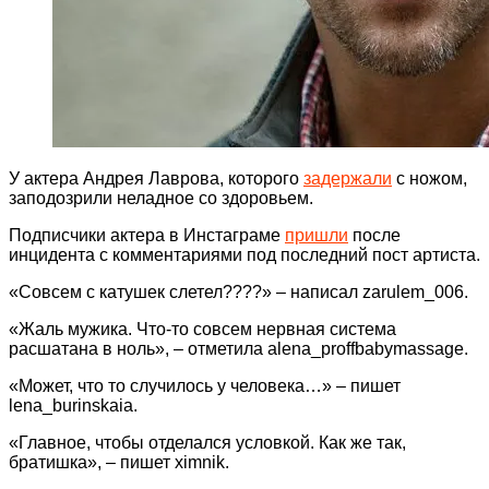
У актера Андрея Лаврова, которого
задержали
с ножом,
заподозрили неладное со здоровьем.
Подписчики актера в Инстаграме
пришли
после
инцидента с комментариями под последний пост артиста.
«Совсем с катушек слетел????» – написал zarulem_006.
«Жаль мужика. Что-то совсем нервная система
расшатана в ноль», – отметила alena_proffbabymassage.
«Может, что то случилось у человека…» – пишет
lena_burinskaia.
«Главное, чтобы отделался условкой. Как же так,
братишка», – пишет ximnik.