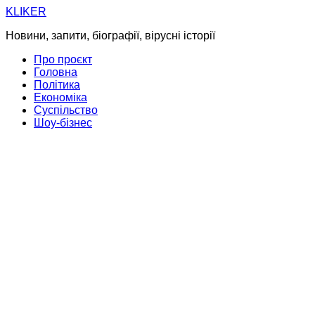
Skip
KLIKER
to
Новини, запити, біографії, вірусні історії
content
Про проєкт
Головна
Політика
Економіка
Суспільство
Шоу-бізнес