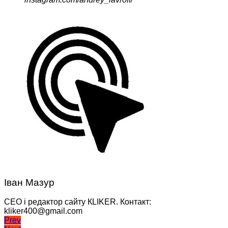
Іван Мазур
CEO і редактор сайту КLIKER. Контакт:
kliker400@gmail.com
Навігація
Prev