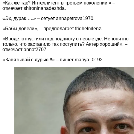
«Как же так? Интеллигент в третьем поколении!» –
отмечает shironinanadezhda.
«Эх, дурак…..» – сетует annapetrova1970.
«Бабы довели», – предполагает fridhelmlenz.
«Вроде, отпустили под подписку о невыезде. Непонятно
только, что заставило так поступить? Актер хороший», –
отмечает annat2707.
«Завязывай с дурью!!!» – пишет mariya_0192.