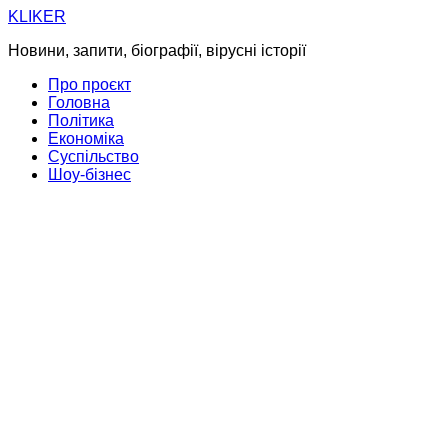
Skip
KLIKER
to
Новини, запити, біографії, вірусні історії
content
Про проєкт
Головна
Політика
Економіка
Суспільство
Шоу-бізнес