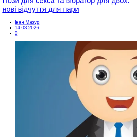
Пози для секса та вібратор для двох:
нові відчуття для пари
Іван Мазур
14.03.2026
0