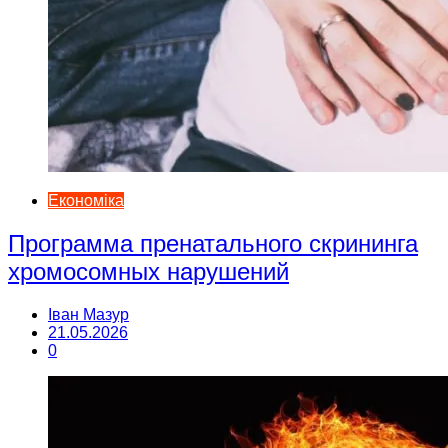
Економіка
Программа пренатального скрининга
хромосомных нарушений
Іван Мазур
21.05.2026
0