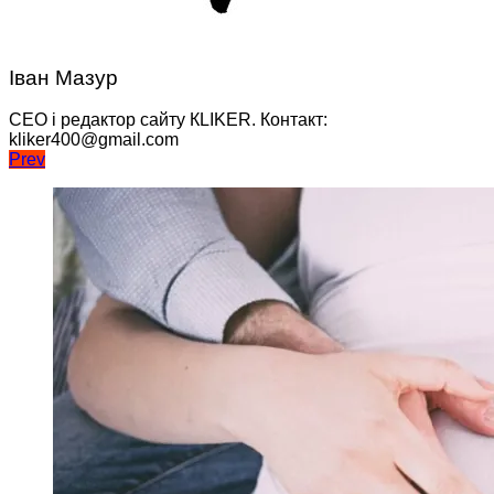
Іван Мазур
CEO і редактор сайту КLIKER. Контакт:
kliker400@gmail.com
Навігація
Prev
записів