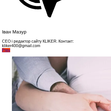
Іван Мазур
CEO і редактор сайту КLIKER. Контакт:
kliker400@gmail.com
Навігація
Prev
записів