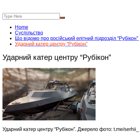
Home
Суспільство
Що відомо про російський елітний підрозділ “Рубікон
Ударний катер центру “Рубікон”
Ударний катер центру “Рубікон”
Ударний катер центру “Рубікон”. Джерело фото: t.me/serhii_