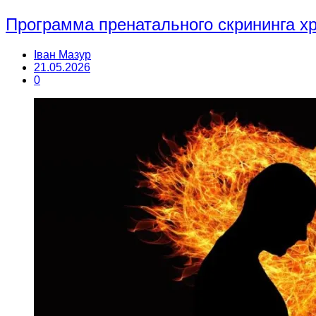
Программа пренатального скрининга 
Іван Мазур
21.05.2026
0