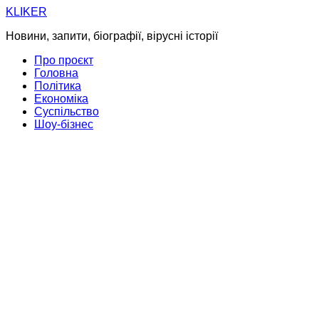
Skip
KLIKER
to
Новини, запити, біографії, вірусні історії
content
Про проєкт
Головна
Політика
Економіка
Суспільство
Шоу-бізнес