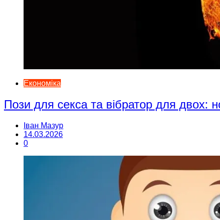
Економіка
Пози для секса та вібратор для двох: н
Іван Мазур
14.03.2026
0