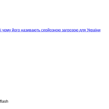
” і чому його називають серйозною загрозою для України
flash