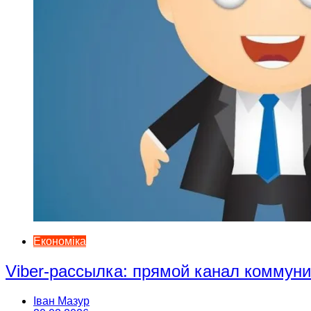
Економіка
Viber-рассылка: прямой канал коммун
Іван Мазур