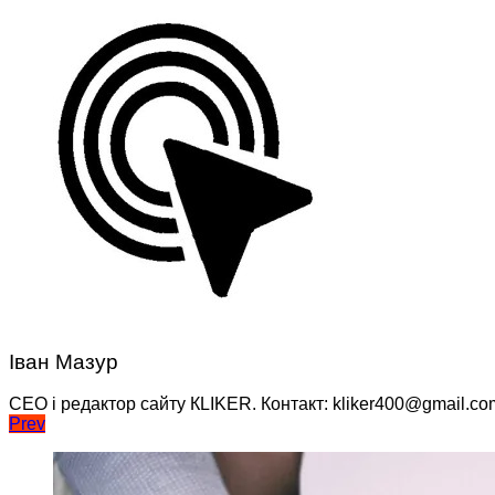
Іван Мазур
CEO і редактор сайту КLIKER. Контакт: kliker400@gmail.co
Навігація
Prev
записів