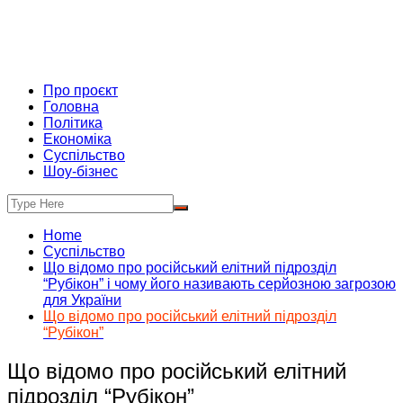
Про проєкт
Головна
Політика
Економіка
Суспільство
Шоу-бізнес
Home
Суспільство
Що відомо про російський елітний підрозділ
“Рубікон” і чому його називають серйозною загрозою
для України
Що відомо про російський елітний підрозділ
“Рубікон”
Що відомо про російський елітний
підрозділ “Рубікон”