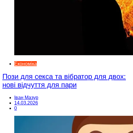
Економіка
Пози для секса та вібратор для двох:
нові відчуття для пари
Іван Мазур
14.03.2026
0