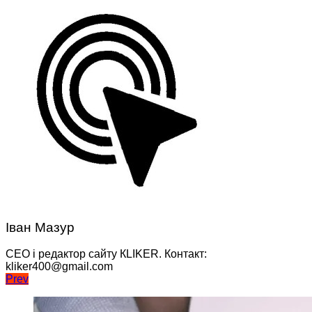
Іван Мазур
CEO і редактор сайту КLIKER. Контакт:
kliker400@gmail.com
Навігація
Prev
записів