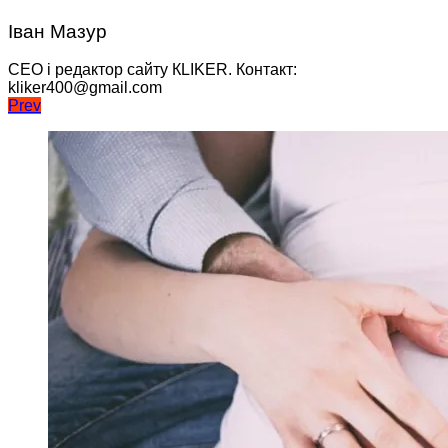
Іван Мазур
CEO і редактор сайту КLIKER. Контакт:
kliker400@gmail.com
Навігація
Prev
записів