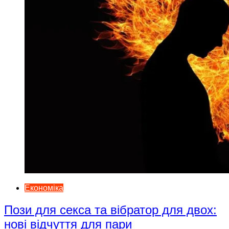
Економіка
Пози для секса та вібратор для двох:
нові відчуття для пари