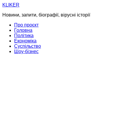
Skip
KLIKER
to
Новини, запити, біографії, вірусні історії
content
Про проєкт
Головна
Політика
Економіка
Суспільство
Шоу-бізнес