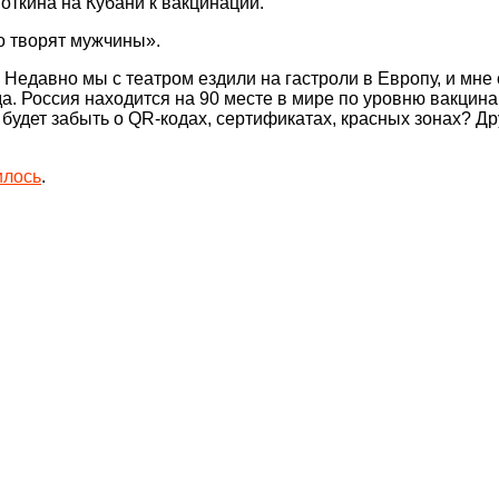
откина на Кубани к вакцинации.
о творят мужчины».
 Недавно мы с театром ездили на гастроли в Европу, и мне
ида. Россия находится на 90 месте в мире по уровню вакци
будет забыть о QR-кодах, сертификатах, красных зонах? Дру
илось
.