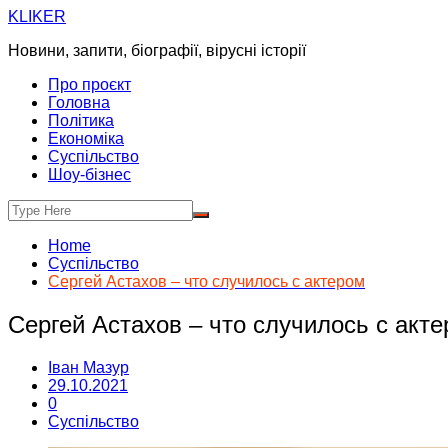
Skip
KLIKER
to
Новини, запити, біографії, вірусні історії
content
Про проєкт
Головна
Політика
Економіка
Суспільство
Шоу-бізнес
Home
Суспільство
Сергей Астахов – что случилось с актером
Сергей Астахов – что случилось с акт
Іван Мазур
29.10.2021
0
Суспільство