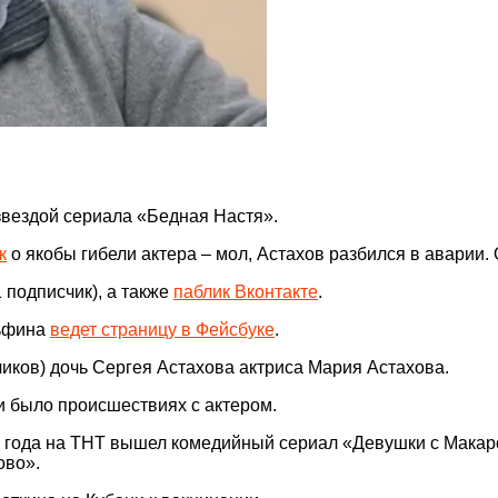
звездой сериала «Бедная Настя».
к
о якобы гибели актера – мол, Астахов разбился в аварии.
 подписчик), а также
паблик Вконтакте
.
льфина
ведет страницу в Фейсбуке
.
иков) дочь Сергея Астахова актриса Мария Астахова.
ни было происшествиях с актером.
021 года на ТНТ вышел комедийный сериал «Девушки с Мака
ово».