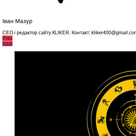
Іван Мазур
CEO і редактор сайту КLIKER. Контакт: kliker400@gmail.co
Навігація
Prev
Next
записів