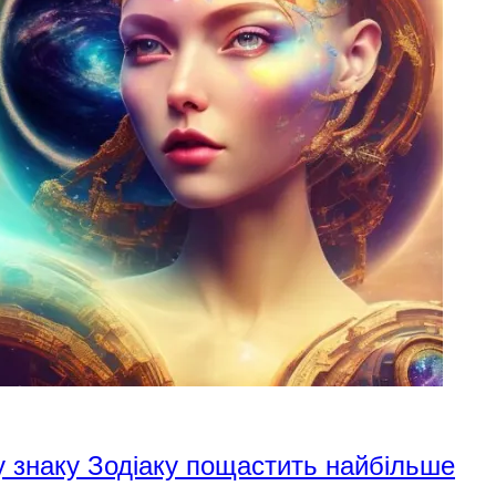
у знаку Зодіаку пощастить найбільше