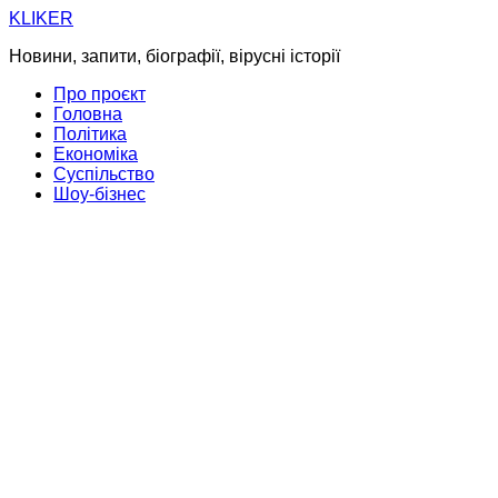
Skip
KLIKER
to
Новини, запити, біографії, вірусні історії
content
Про проєкт
Головна
Політика
Економіка
Суспільство
Шоу-бізнес