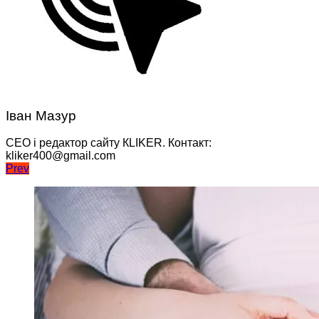
Іван Мазур
CEO і редактор сайту КLIKER. Контакт:
kliker400@gmail.com
Навігація
Prev
записів