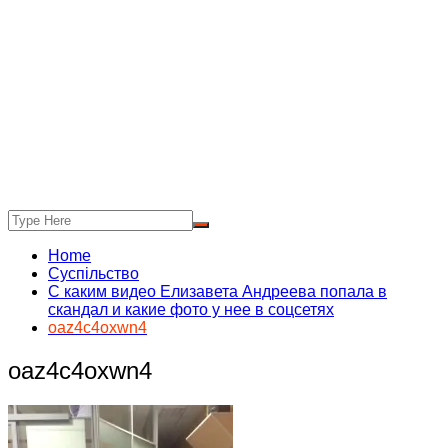
Home
Суспільство
С каким видео Елизавета Андреева попала в
скандал и какие фото у нее в соцсетях
oaz4c4oxwn4
oaz4c4oxwn4