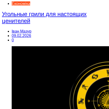
Економіка
Угольные грили для настоящих
ценителей
Іван Мазур
09.02.2026
0