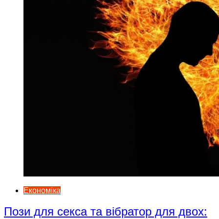
Економіка
Пози для секса та вібратор для двох: