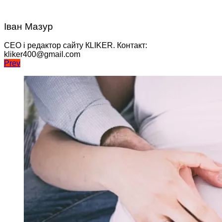
Іван Мазур
CEO і редактор сайту КLIKER. Контакт:
kliker400@gmail.com
Навігація
Prev
записів