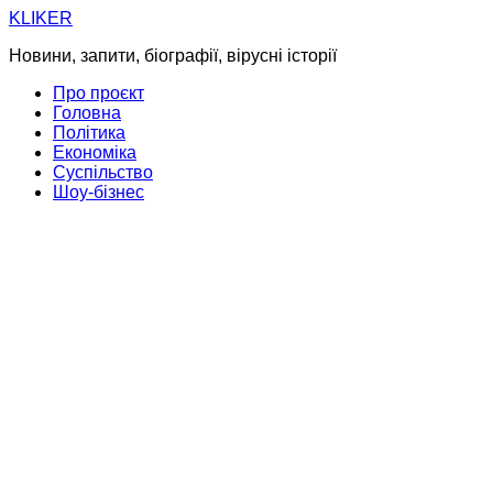
Skip
KLIKER
to
Новини, запити, біографії, вірусні історії
content
Про проєкт
Головна
Політика
Економіка
Суспільство
Шоу-бізнес