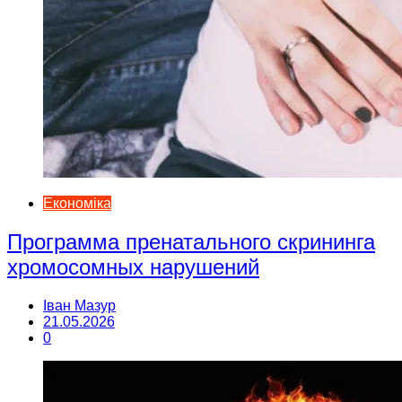
Економіка
Программа пренатального скрининга
хромосомных нарушений
Іван Мазур
21.05.2026
0