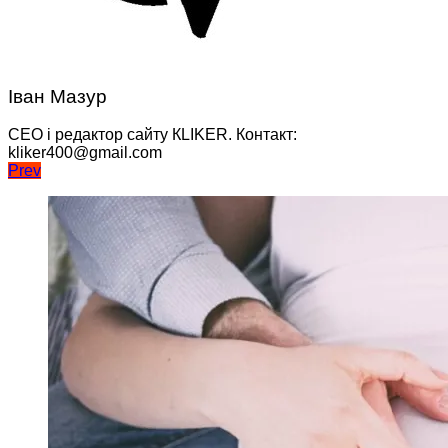
Іван Мазур
CEO і редактор сайту КLIKER. Контакт:
kliker400@gmail.com
Навігація
Prev
записів