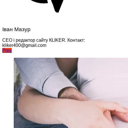
Іван Мазур
CEO і редактор сайту КLIKER. Контакт:
kliker400@gmail.com
Навігація
Prev
записів