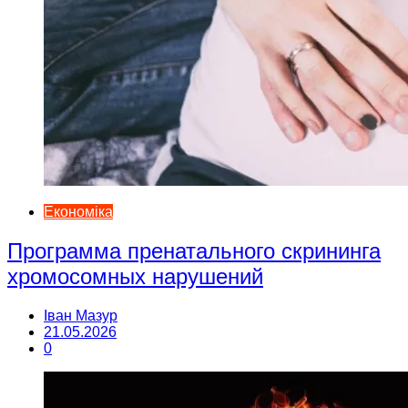
Економіка
Программа пренатального скрининга
хромосомных нарушений
Іван Мазур
21.05.2026
0