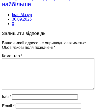
найбільше
Іван Мазур
30.09.2025
0
Залишити відповідь
Ваша e-mail адреса не оприлюднюватиметься.
Обов’язкові поля позначені
*
Коментар
*
Ім'я
*
Email
*