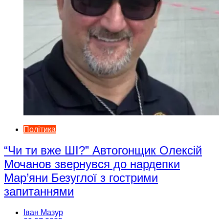
Політика
“Чи ти вже ШІ?” Автогонщик Олексій
Мочанов звернувся до нардепки
Мар’яни Безуглої з гострими
запитаннями
Іван Мазур