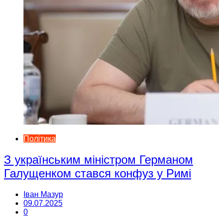
Політика
З українським міністром Германом
Галущенком стався конфуз у Римі
Іван Мазур
09.07.2025
0