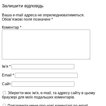
Залишити відповідь
Ваша e-mail адреса не оприлюднюватиметься.
Обов’язкові поля позначені
*
Коментар
*
Ім'я
*
Email
*
Сайт
Зберегти моє ім'я, e-mail, та адресу сайту в цьому
браузері для моїх подальших коментарів.
Повідомити мене про нові коментарі по email.