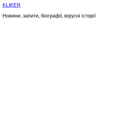
Skip
KLIKER
to
Новини, запити, біографії, вірусні історії
content