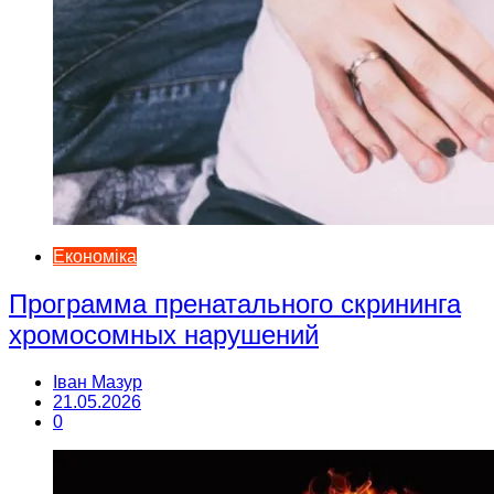
Економіка
Программа пренатального скрининга
хромосомных нарушений
Іван Мазур
21.05.2026
0