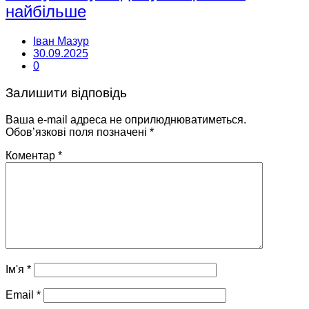
найбільше
Іван Мазур
30.09.2025
0
Залишити відповідь
Ваша e-mail адреса не оприлюднюватиметься.
Обов’язкові поля позначені
*
Коментар
*
Ім'я
*
Email
*