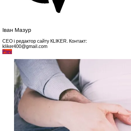
Іван Мазур
CEO і редактор сайту КLIKER. Контакт:
kliker400@gmail.com
Навігація
Prev
записів