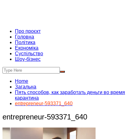
Про проєкт
Головна
Політика
Економіка
Суспільство
Шоу-бізнес
Home
Загальна
Пять способов, как заработать деньги во время
карантина
entrepreneur-593371_640
entrepreneur-593371_640