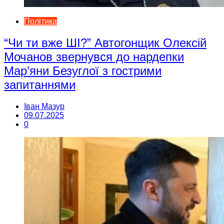
Політика
“Чи ти вже ШІ?” Автогонщик Олексій
Мочанов звернувся до нардепки
Мар’яни Безуглої з гострими
запитаннями
Іван Мазур
09.07.2025
0