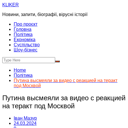
Skip
KLIKER
to
Новини, запити, біографії, вірусні історії
content
Про проєкт
Головна
Політика
Економіка
Суспільство
Шоу-бізнес
Home
Політика
Путина высмеяли за видео с реакцией на теракт
под Москвой
Путина высмеяли за видео с реакцией
на теракт под Москвой
Іван Мазур
24.03.2024