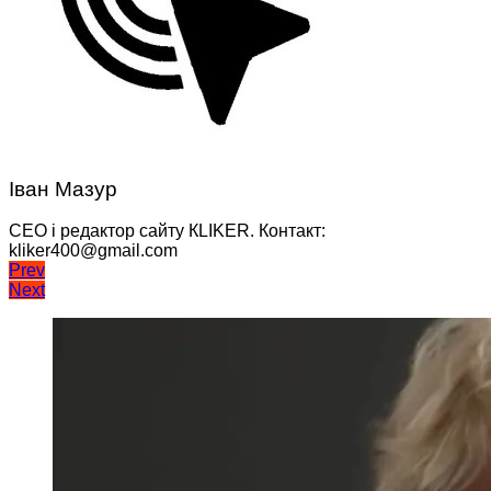
Іван Мазур
CEO і редактор сайту КLIKER. Контакт:
kliker400@gmail.com
Навігація
Prev
Next
записів