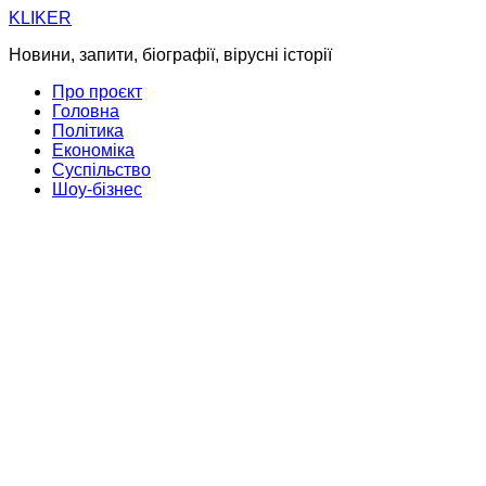
Skip
KLIKER
to
Новини, запити, біографії, вірусні історії
content
Про проєкт
Головна
Політика
Економіка
Суспільство
Шоу-бізнес