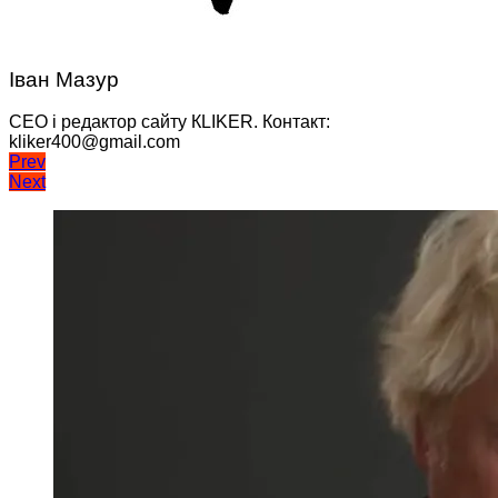
Іван Мазур
CEO і редактор сайту КLIKER. Контакт:
kliker400@gmail.com
Навігація
Prev
Next
записів