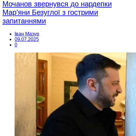
Мочанов звернувся до нардепки
Мар’яни Безуглої з гострими
запитаннями
Іван Мазур
09.07.2025
0