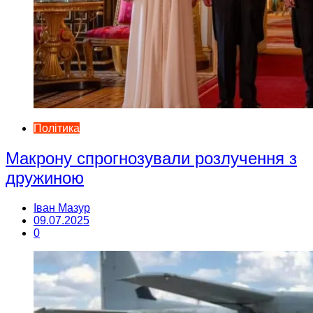
Політика
Макрону спрогнозували розлучення з
дружиною
Іван Мазур
09.07.2025
0