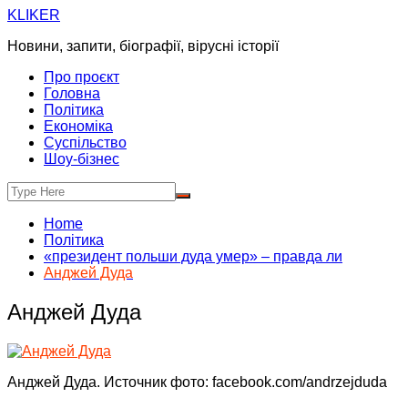
Skip
KLIKER
to
Новини, запити, біографії, вірусні історії
content
Про проєкт
Головна
Політика
Економіка
Суспільство
Шоу-бізнес
Home
Політика
«президент польши дуда умер» – правда ли
Анджей Дуда
Анджей Дуда
Анджей Дуда. Источник фото: facebook.com/andrzejduda