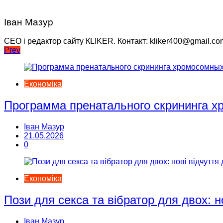
Іван Мазур
CEO і редактор сайту КLIKER. Контакт: kliker400@gmail.co
Навігація
Prev
записів
Економіка
Программа пренатального скрининга 
Іван Мазур
21.05.2026
0
Економіка
Пози для секса та вібратор для двох: н
Іван Мазур