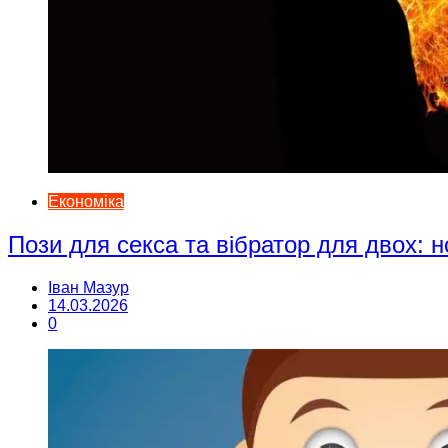
Економіка
Пози для секса та вібратор для двох: н
Іван Мазур
14.03.2026
0