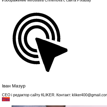
Изображение Miroslava Chrienova с сайта Pixabay
Іван Мазур
CEO і редактор сайту КLIKER. Контакт: kliker400@gmail.co
Навігація
Prev
записів