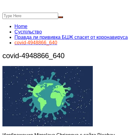
Home
Суспільство
Правда ли прививка БЦЖ спасет от коронавируса
covid-4948866_640
covid-4948866_640