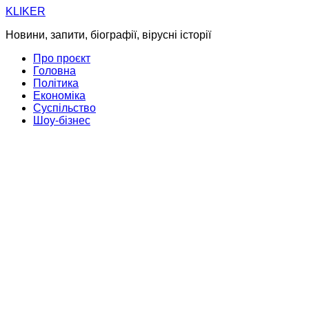
Skip
KLIKER
to
Новини, запити, біографії, вірусні історії
content
Про проєкт
Головна
Політика
Економіка
Суспільство
Шоу-бізнес