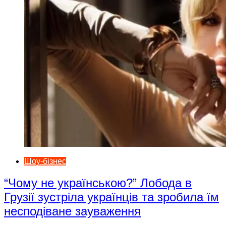
Шоу-бізнес
“Чому не українською?” Лобода в
Грузії зустріла українців та зробила їм
несподіване зауваження