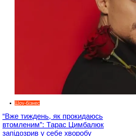
Шоу-бізнес
“Вже тиждень, як прокидаюсь
втомленим”: Тарас Цимбалюк
запідозрив у себе хворобу