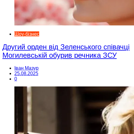
Шоу-бізнес
Другий орден від Зеленського співачці
Могилевській обурив речника ЗСУ
Іван Мазур
25.08.2025
0