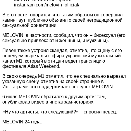
instagram.com/melovin_official/
В его посте говорится, что таким образом он совершил
каминг аут: публично объявил о своей нетрадиционной
сексуальной ориентации.
MELOVIN, в частности, сообщил, что он – бисексуал (его
сексуально привлекают и женщины, и мужчины).
Певец также устроил скандал, отметив, что сцену с его
поцелуем вырезал из эфира украинский музыкальный
канал М1, который в эти дни ведет трансляцию
фестиваля Atlas Weekend.
В свою очередь М1 отметил, что не специально вырезал
указанную сцену, отметив на своей странице в
Инстаграме, что поддерживает поступок MELOVIN.
6 июля MELOVIN обратился к другим артистам,
опубликовав видео в инстаграм-историях.
«Ну что артисты, кто следующий?» – спросил певец.
MELOVIN 24 года.