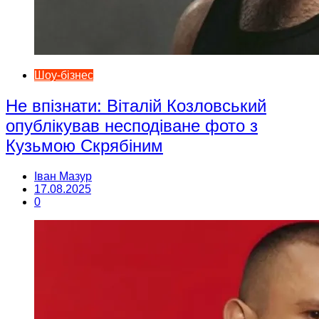
Шоу-бізнес
Не впізнати: Віталій Козловський
опублікував несподіване фото з
Кузьмою Скрябіним
Іван Мазур
17.08.2025
0