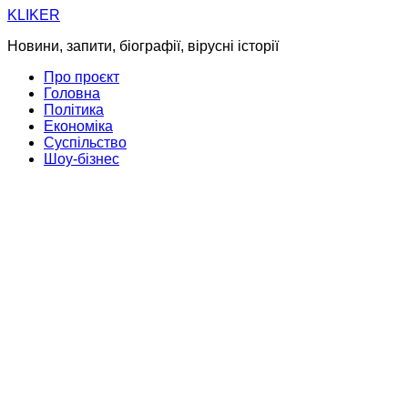
Skip
KLIKER
to
Новини, запити, біографії, вірусні історії
content
Про проєкт
Головна
Політика
Економіка
Суспільство
Шоу-бізнес