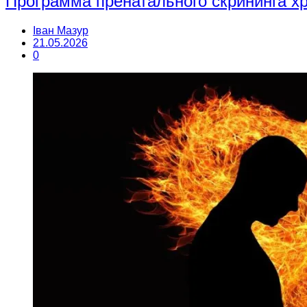
Программа пренатального скрининга 
Іван Мазур
21.05.2026
0