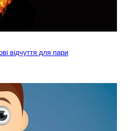
ові відчуття для пари