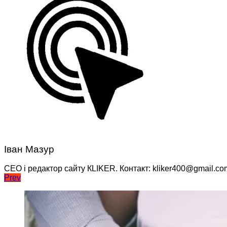
Іван Мазур
CEO і редактор сайту КLIKER. Контакт: kliker400@gmail.co
Навігація
Prev
записів