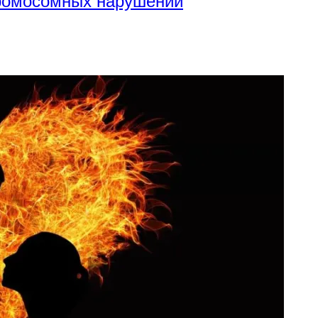
хромосомных нарушений