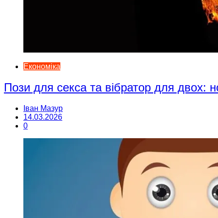
Економіка
Пози для секса та вібратор для двох: н
Іван Мазур
14.03.2026
0