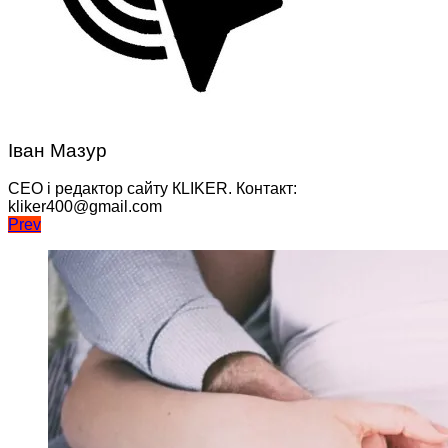
Іван Мазур
CEO і редактор сайту КLIKER. Контакт:
kliker400@gmail.com
Навігація
Prev
записів