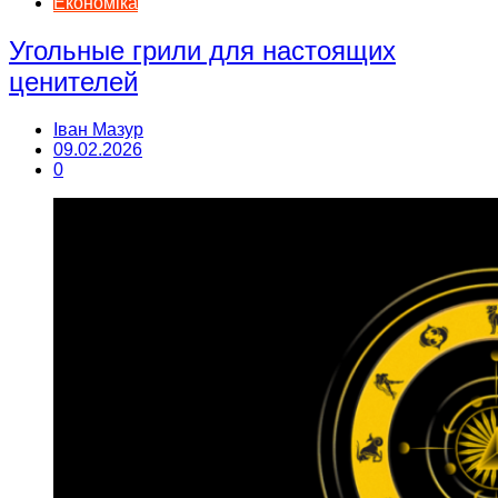
Економіка
Угольные грили для настоящих
ценителей
Іван Мазур
09.02.2026
0