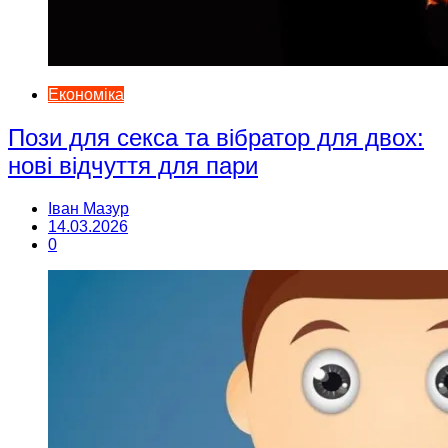
Економіка
Пози для секса та вібратор для двох:
нові відчуття для пари
Іван Мазур
14.03.2026
0