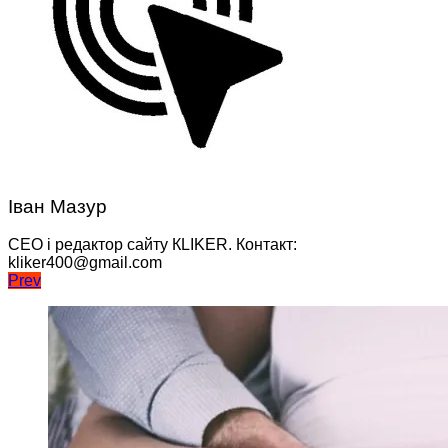
Іван Мазур
CEO і редактор сайту КLIKER. Контакт:
kliker400@gmail.com
Навігація
Prev
записів