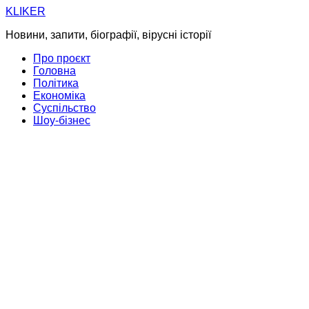
Skip
KLIKER
to
Новини, запити, біографії, вірусні історії
content
Про проєкт
Головна
Політика
Економіка
Суспільство
Шоу-бізнес