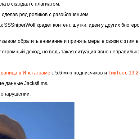
а в скандал с плагиатом.
, сделав ряд роликов с разоблачением.
как SSSniperWolf крадет контент, шутки, идеи у других блог
ризывом обратить внимание и принять меры в связи с этим 
 огромный доход, но ведь такая ситуация явно неправильная
траница в Инстаграме
с 5,6 млн подписчиков и
ТикТок с 19,
е данные Jacksfilms.
авонарушении.