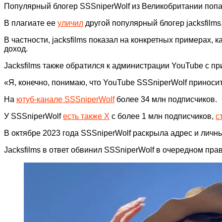
Популярный блогер SSSniperWolf из Великобритании попал
В плагиате ее
уличил
другой популярный блогер jacksfilms
В частности, jacksfilms показал на конкретных примерах, 
доход.
Jacksfilms также обратился к администрации YouTube с п
«Я, конечно, понимаю, что YouTube SSSniperWolf приносит
На
ютуб-канале SSSniperWolf
более 34 млн подписчиков.
У SSSniperWolf
есть также X
с более 1 млн подписчиков,
с
В октябре 2023 года SSSniperWolf раскрыла адрес и личны
Jacksfilms в ответ обвинил SSSniperWolf в очередном пр