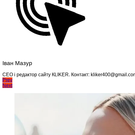
Іван Мазур
CEO і редактор сайту КLIKER. Контакт: kliker400@gmail.co
Навігація
Prev
Next
записів