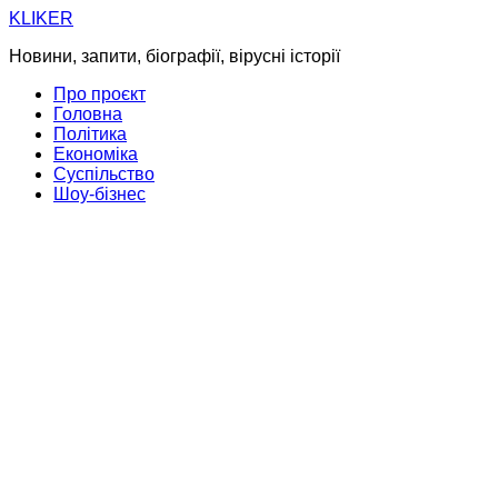
Skip
KLIKER
to
Новини, запити, біографії, вірусні історії
content
Про проєкт
Головна
Політика
Економіка
Суспільство
Шоу-бізнес