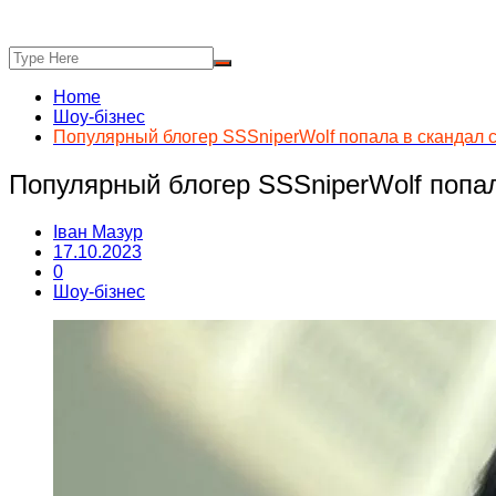
Home
Шоу-бізнес
Популярный блогер SSSniperWolf попала в скандал 
Популярный блогер SSSniperWolf попа
Іван Мазур
17.10.2023
0
Шоу-бізнес