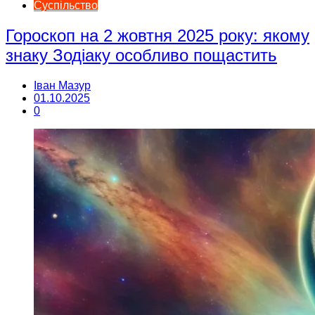
Суспільство
Гороскоп на 2 жовтня 2025 року: якому
знаку Зодіаку особливо пощастить
Іван Мазур
01.10.2025
0