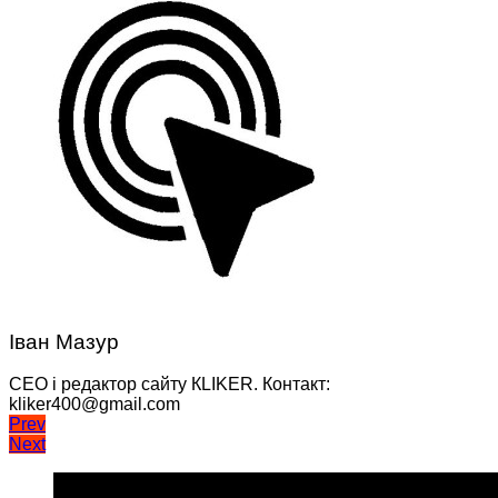
Іван Мазур
CEO і редактор сайту КLIKER. Контакт:
kliker400@gmail.com
Навігація
Prev
Next
записів