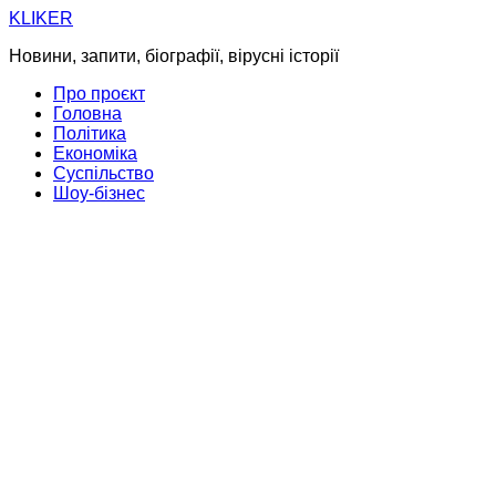
Skip
KLIKER
to
Новини, запити, біографії, вірусні історії
content
Про проєкт
Головна
Політика
Економіка
Суспільство
Шоу-бізнес