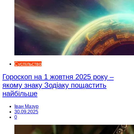
Суспільство
Гороскоп на 1 жовтня 2025 року –
якому знаку Зодіаку пощастить
найбільше
Іван Мазур
30.09.2025
0