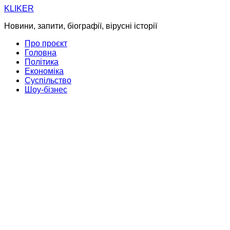
Skip
KLIKER
to
Новини, запити, біографії, вірусні історії
content
Про проєкт
Головна
Політика
Економіка
Суспільство
Шоу-бізнес