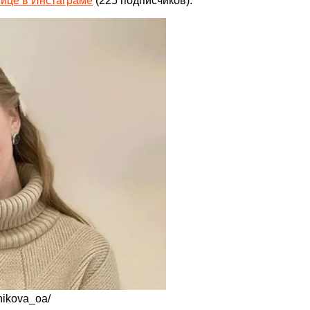
нице в Инстаграме
(225 подписчиков).
nikova_oa/