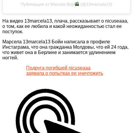
Публикация от Marcela Bojii
(@13marcela13)
На видео 13marcela13, плача, рассказывает о nicuseaaa,
о том, как ее любила и какой неожиданностью стал ее
поступок.
Марсела 13marcela13 Бойи написала в профиле
Инстаграма, что она гражданка Молдовы, что ей 24 года,
что живет она в Берлине и занимается удлинением
ногтей.
Подруга погибшей nicuseaaa
заявила о попытках ее уничтожить