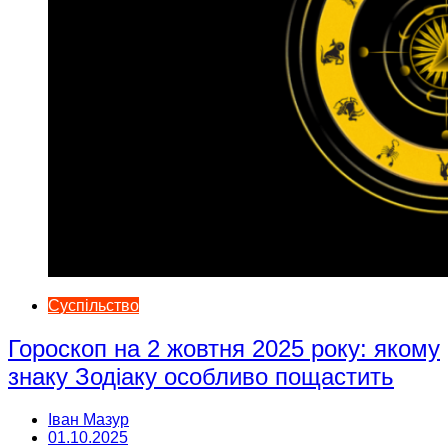
Суспільство
Гороскоп на 2 жовтня 2025 року: якому
знаку Зодіаку особливо пощастить
Іван Мазур
01.10.2025