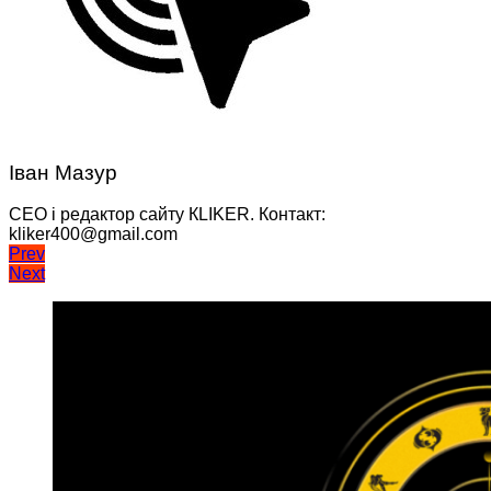
Іван Мазур
CEO і редактор сайту КLIKER. Контакт:
kliker400@gmail.com
Навігація
Prev
Next
записів