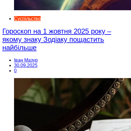
Суспільство
Гороскоп на 1 жовтня 2025 року –
якому знаку Зодіаку пощастить
найбільше
Іван Мазур
30.09.2025
0