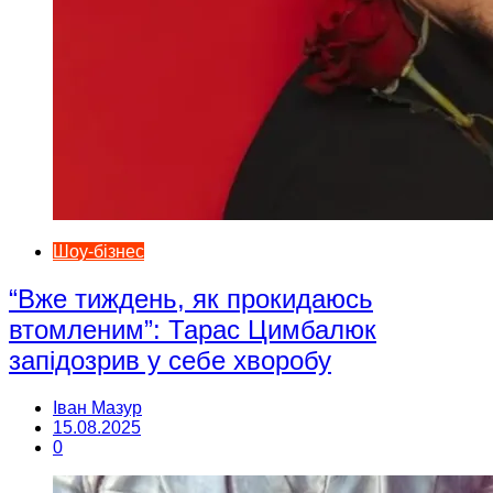
Шоу-бізнес
“Вже тиждень, як прокидаюсь
втомленим”: Тарас Цимбалюк
запідозрив у себе хворобу
Іван Мазур
15.08.2025
0