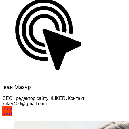
Іван Мазур
CEO і редактор сайту КLIKER. Контакт:
kliker400@gmail.com
Навігація
Prev
Next
записів