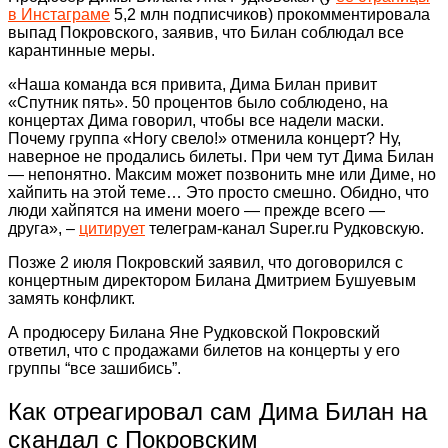
в Инстаграме
5,2 млн подписчиков) прокомментировала
выпад Покровского, заявив, что Билан соблюдал все
карантинные меры.
«Наша команда вся привита, Дима Билан привит
«Спутник пять». 50 процентов было соблюдено, на
концертах Дима говорил, чтобы все надели маски.
Почему группа «Ногу свело!» отменила концерт? Ну,
наверное не продались билеты. При чем тут Дима Билан
— непонятно. Максим может позвонить мне или Диме, но
хайпить на этой теме… Это просто смешно. Обидно, что
люди хайпятся на имени моего — прежде всего —
друга», –
цитирует
телеграм-канал Super.ru Рудковскую.
Позже 2 июля Покровский заявил, что договорился с
концертным директором Билана Дмитрием Бушуевым
замять конфликт.
А продюсеру Билана Яне Рудковской Покровский
ответил, что с продажами билетов на концерты у его
группы “все зашибись”.
Как отреагировал сам Дима Билан на
скандал с Покровским