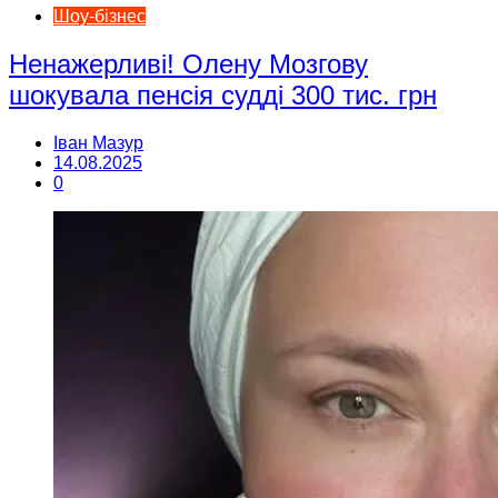
Шоу-бізнес
Ненажерливі! Олену Мозгову
шокувала пенсія судді 300 тис. грн
Іван Мазур
14.08.2025
0