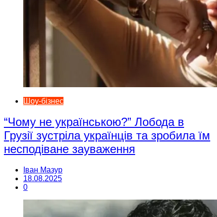
Шоу-бізнес
“Чому не українською?” Лобода в
Грузії зустріла українців та зробила їм
несподіване зауваження
Іван Мазур
18.08.2025
0