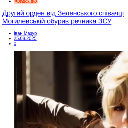
Шоу-бізнес
Другий орден від Зеленського співачці
Могилевській обурив речника ЗСУ
Іван Мазур
25.08.2025
0