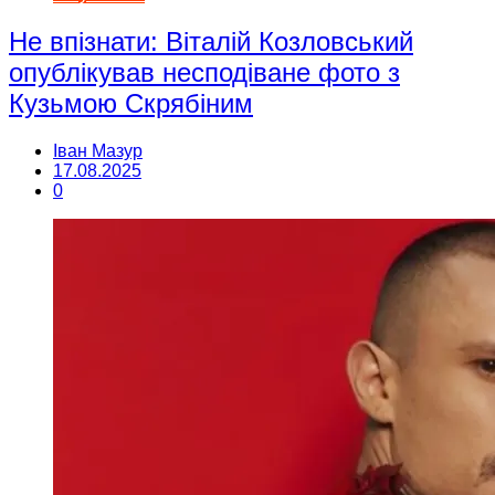
Не впізнати: Віталій Козловський
опублікував несподіване фото з
Кузьмою Скрябіним
Іван Мазур
17.08.2025
0