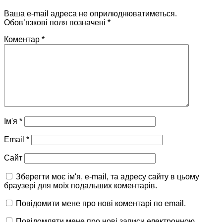
Ваша e-mail адреса не оприлюднюватиметься.
Обов’язкові поля позначені
*
Коментар
*
Ім'я
*
Email
*
Сайт
Зберегти моє ім'я, e-mail, та адресу сайту в цьому
браузері для моїх подальших коментарів.
Повідомити мене про нові коментарі по email.
Повідомляти мене про нові записи електронною