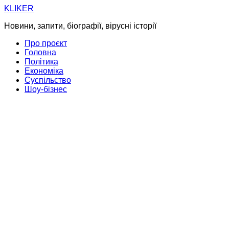
Skip
KLIKER
to
Новини, запити, біографії, вірусні історії
content
Про проєкт
Головна
Політика
Економіка
Суспільство
Шоу-бізнес