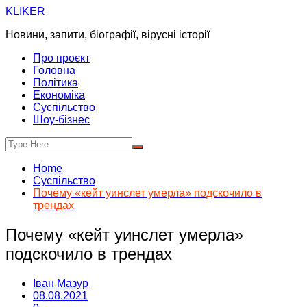
Skip
KLIKER
to
Новини, запити, біографії, вірусні історії
content
Про проєкт
Головна
Політика
Економіка
Суспільство
Шоу-бізнес
Home
Суспільство
Почему «кейт уинслет умерла» подскочило в
трендах
Почему «кейт уинслет умерла»
подскочило в трендах
Іван Мазур
08.08.2021