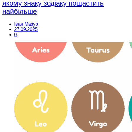
якому знаку зодіаку пощастить
найбільше
Іван Мазур
27.09.2025
0