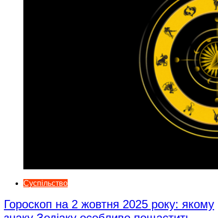
Суспільство
Гороскоп на 2 жовтня 2025 року: якому
знаку Зодіаку особливо пощастить