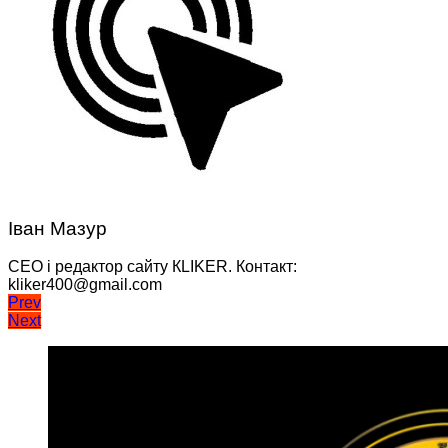
Іван Мазур
CEO і редактор сайту КLIKER. Контакт:
kliker400@gmail.com
Навігація
Prev
Next
записів