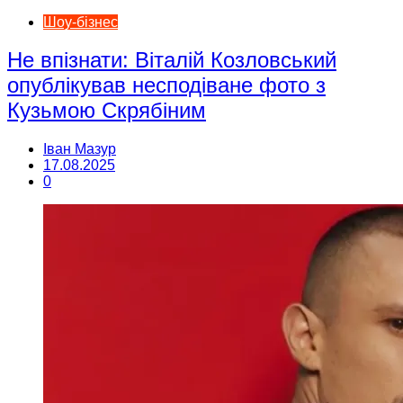
Шоу-бізнес
Не впізнати: Віталій Козловський
опублікував несподіване фото з
Кузьмою Скрябіним
Іван Мазур
17.08.2025
0