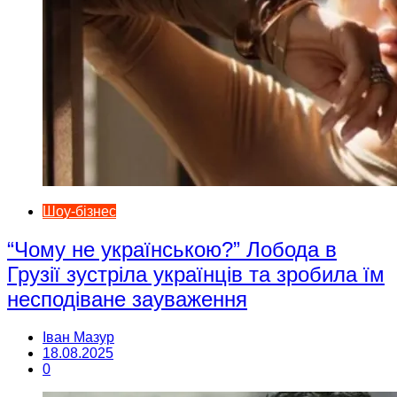
Шоу-бізнес
“Чому не українською?” Лобода в
Грузії зустріла українців та зробила їм
несподіване зауваження
Іван Мазур
18.08.2025
0