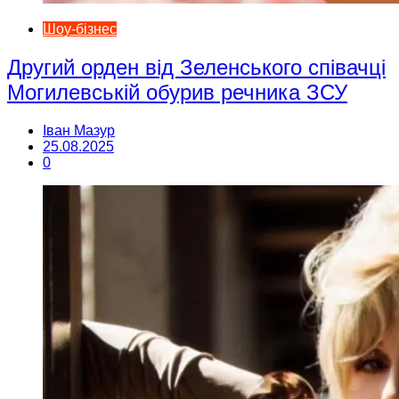
Шоу-бізнес
Другий орден від Зеленського співачці
Могилевській обурив речника ЗСУ
Іван Мазур
25.08.2025
0