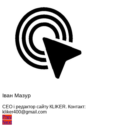
Іван Мазур
CEO і редактор сайту КLIKER. Контакт:
kliker400@gmail.com
Навігація
Prev
Next
записів