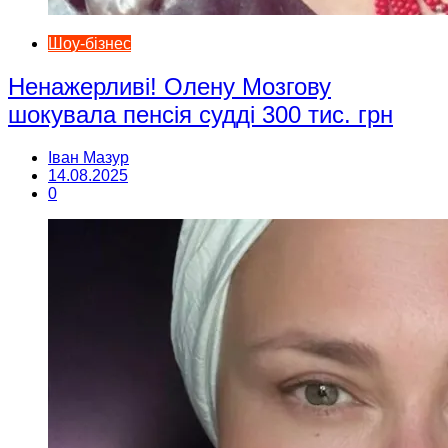
Шоу-бізнес
Ненажерливі! Олену Мозгову
шокувала пенсія судді 300 тис. грн
Іван Мазур
14.08.2025
0