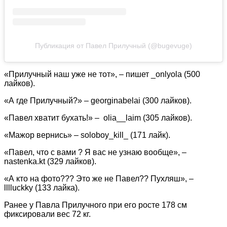
Публикация от Павел Прилучный (@bugevuge)
«Прилучный наш уже не тот», – пишет _onlyola (500
лайков).
«А где Прилучный?» – georginabelai (300 лайков).
«Павел хватит бухать!» – olia__laim (305 лайков).
«Мажор вернись» – soloboy_kill_ (171 лайк).
«Павел, что с вами ? Я вас не узнаю вообще», –
nastenka.kt (329 лайков).
«А кто на фото??? Это же не Павел?? Пухляш», –
lllluckky (133 лайка).
Ранее у Павла Прилучного при его росте 178 см
фиксировали вес 72 кг.