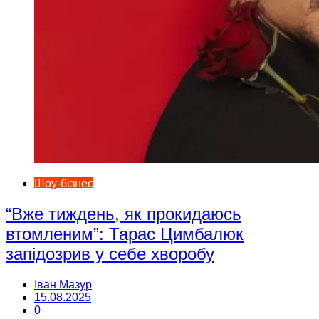
Шоу-бізнес
“Вже тиждень, як прокидаюсь
втомленим”: Тарас Цимбалюк
запідозрив у себе хворобу
Іван Мазур
15.08.2025
0