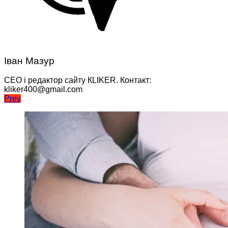
Іван Мазур
CEO і редактор сайту КLIKER. Контакт:
kliker400@gmail.com
Навігація
Prev
записів