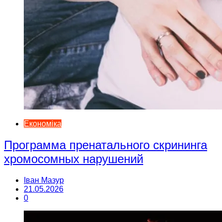
Економіка
Программа пренатального скрининга
хромосомных нарушений
Іван Мазур
21.05.2026
0