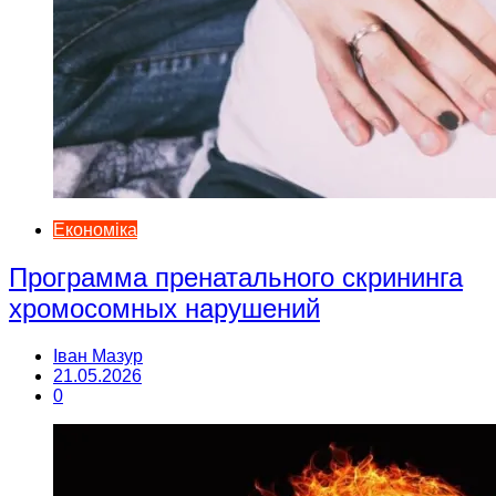
Економіка
Программа пренатального скрининга
хромосомных нарушений
Іван Мазур
21.05.2026
0