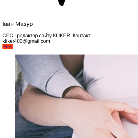
Іван Мазур
CEO і редактор сайту КLIKER. Контакт:
kliker400@gmail.com
Навігація
Prev
записів