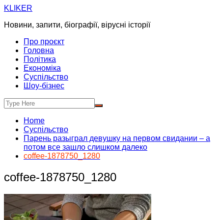
Skip
KLIKER
to
Новини, запити, біографії, вірусні історії
content
Про проєкт
Головна
Політика
Економіка
Суспільство
Шоу-бізнес
Home
Суспільство
Парень разыграл девушку на первом свидании – а
потом все зашло слишком далеко
coffee-1878750_1280
coffee-1878750_1280