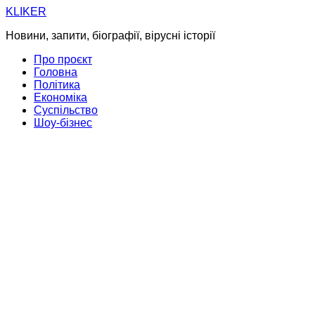
Skip
KLIKER
to
Новини, запити, біографії, вірусні історії
content
Про проєкт
Головна
Політика
Економіка
Суспільство
Шоу-бізнес