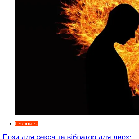
Економіка
Пози для секса та вібратор для двох: