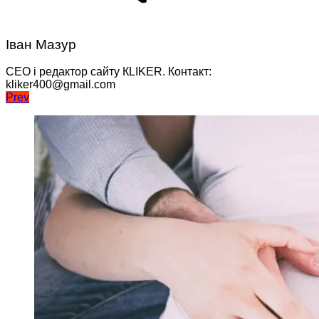
Іван Мазур
CEO і редактор сайту КLIKER. Контакт:
kliker400@gmail.com
Навігація
Prev
записів