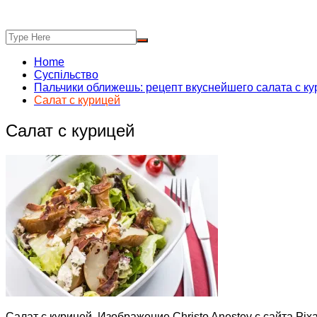
Home
Суспільство
Пальчики оближешь: рецепт вкуснейшего салата с к
Салат с курицей
Салат с курицей
Салат с курицей. Изображение Christo Anestev с сайта Pix