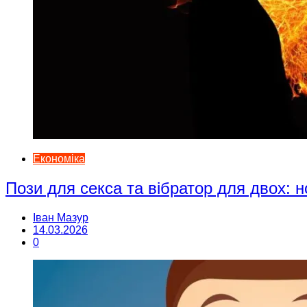
Економіка
Пози для секса та вібратор для двох: н
Іван Мазур
14.03.2026
0