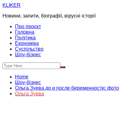
Skip
KLIKER
to
Новини, запити, біографії, вірусні історії
content
Про проєкт
Головна
Політика
Економіка
Суспільство
Шоу-бізнес
Home
Шоу-бізнес
Ольга Зуева до и после беременности: фото
Ольга Зуева