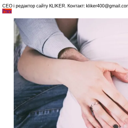
CEO і редактор сайту КLIKER. Контакт: kliker400@gmail.co
Навігація
Prev
записів