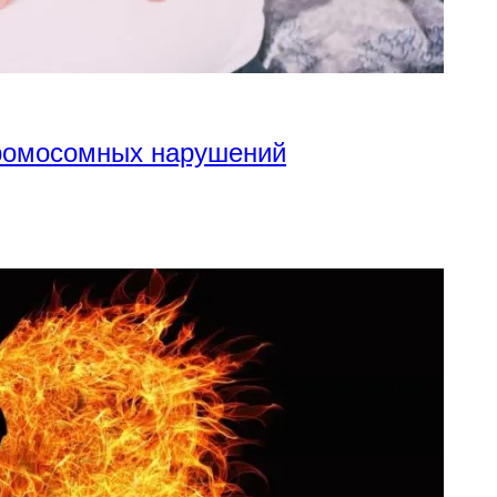
хромосомных нарушений