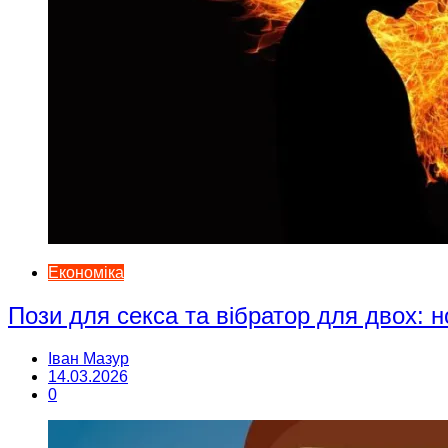
Економіка
Пози для секса та вібратор для двох: н
Іван Мазур
14.03.2026
0