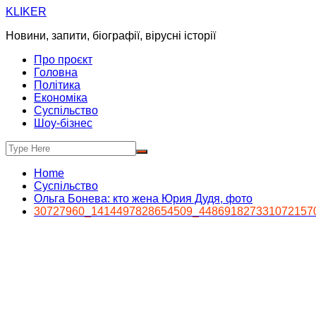
Skip
KLIKER
to
Новини, запити, біографії, вірусні історії
content
Про проєкт
Головна
Політика
Економіка
Суспільство
Шоу-бізнес
Home
Суспільство
Ольга Бонева: кто жена Юрия Дудя, фото
30727960_1414497828654509_448691827331072157