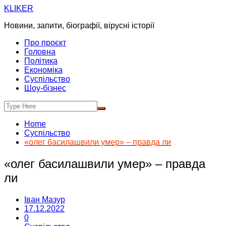
Skip
KLIKER
to
Новини, запити, біографії, вірусні історії
content
Про проєкт
Головна
Політика
Економіка
Суспільство
Шоу-бізнес
Home
Суспільство
«олег басилашвили умер» – правда ли
«олег басилашвили умер» – правда
ли
Іван Мазур
17.12.2022
0