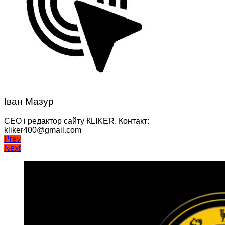
Іван Мазур
CEO і редактор сайту КLIKER. Контакт:
kliker400@gmail.com
Навігація
Prev
Next
записів