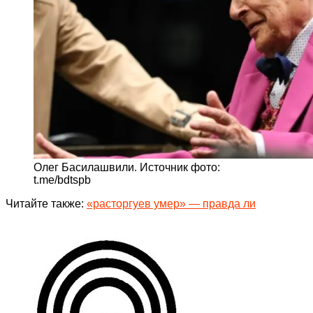
Олег Басилашвили. Источник фото:
t.me/bdtspb
Читайте также:
«расторгуев умер» — правда ли