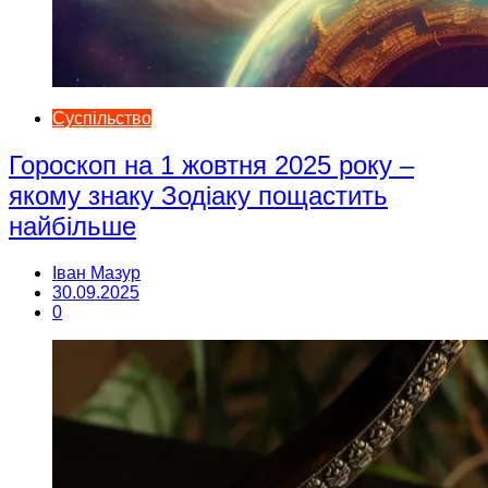
Суспільство
Гороскоп на 1 жовтня 2025 року –
якому знаку Зодіаку пощастить
найбільше
Іван Мазур
30.09.2025
0