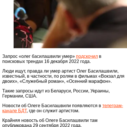
Запрос «олег басилашвили умер»
подскочил
в
поисковых трендах 16 декабря 2022 года.
Люди ищут, правда ли умер артист Олег Басилашвили,
известный, в частности, по ролям в фильмах «Вокзал для
двоих», «Служебный роман», «Осенний марафон».
Такие запросы идут из Беларуси, России, Украины,
Германии, США.
Новости об Олеге Басилашвили появляются в
телеграм-
канале БДТ
, где он служит артистом.
Крайняя новость об Олеге Басилашвили там
опубликована 29 сентября 2022 года.