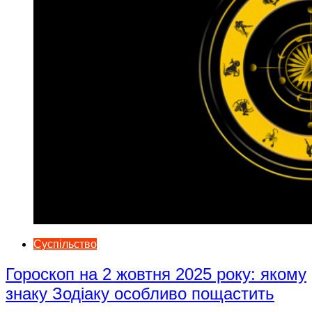
Суспільство
Гороскоп на 2 жовтня 2025 року: якому
знаку Зодіаку особливо пощастить