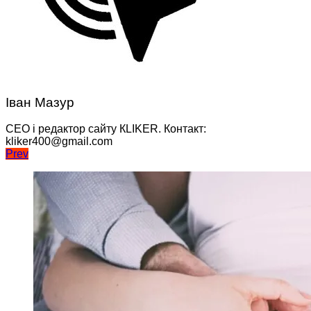
Іван Мазур
CEO і редактор сайту КLIKER. Контакт:
kliker400@gmail.com
Навігація
Prev
записів