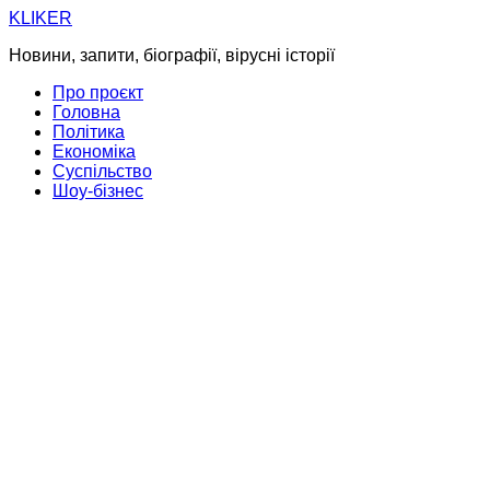
Skip
KLIKER
to
Новини, запити, біографії, вірусні історії
content
Про проєкт
Головна
Політика
Економіка
Суспільство
Шоу-бізнес