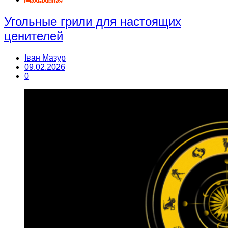
Угольные грили для настоящих
ценителей
Іван Мазур
09.02.2026
0