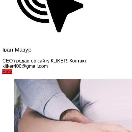
Іван Мазур
CEO і редактор сайту КLIKER. Контакт:
kliker400@gmail.com
Навігація
Prev
записів