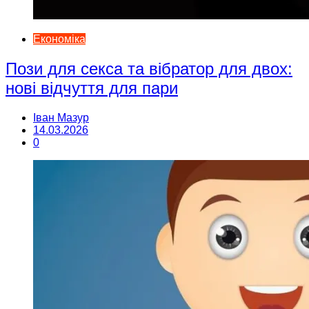
Економіка
Пози для секса та вібратор для двох:
нові відчуття для пари
Іван Мазур
14.03.2026
0