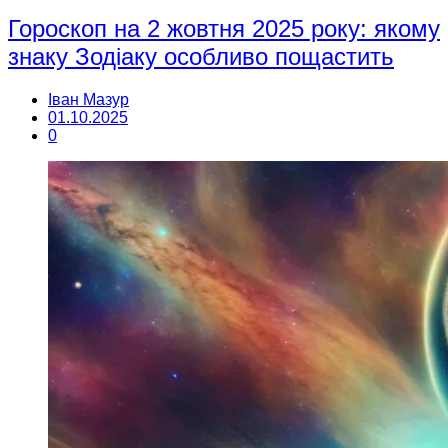
Гороскоп на 2 жовтня 2025 року: якому
знаку Зодіаку особливо пощастить
Іван Мазур
01.10.2025
0