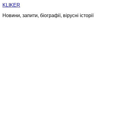
Skip
KLIKER
to
Новини, запити, біографії, вірусні історії
content