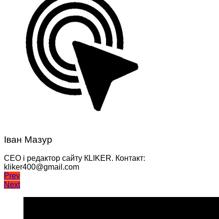
Іван Мазур
CEO і редактор сайту КLIKER. Контакт:
kliker400@gmail.com
Навігація
Prev
Next
записів