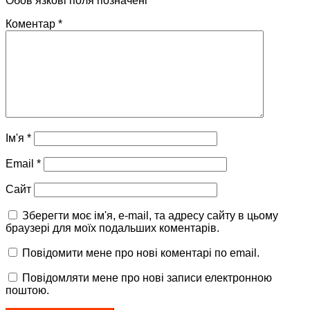
Обов’язкові поля позначені
*
Коментар
*
Ім'я
*
Email
*
Сайт
Зберегти моє ім'я, e-mail, та адресу сайту в цьому
браузері для моїх подальших коментарів.
Повідомити мене про нові коментарі по email.
Повідомляти мене про нові записи електронною
поштою.