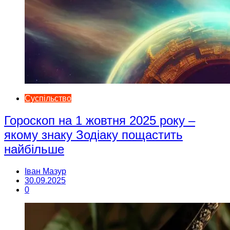
Суспільство
Гороскоп на 1 жовтня 2025 року –
якому знаку Зодіаку пощастить
найбільше
Іван Мазур
30.09.2025
0