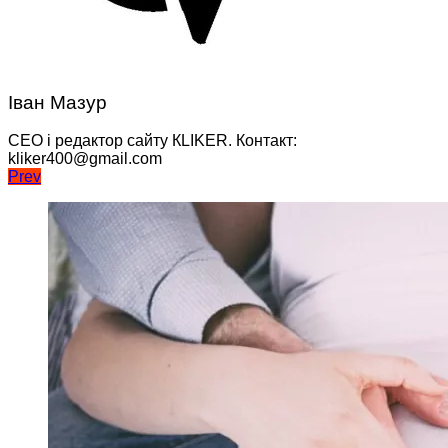
Іван Мазур
CEO і редактор сайту КLIKER. Контакт:
kliker400@gmail.com
Навігація
Prev
записів