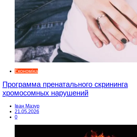
Економіка
Программа пренатального скрининга
хромосомных нарушений
Іван Мазур
21.05.2026
0