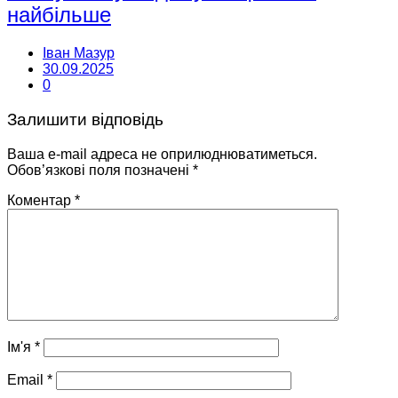
найбільше
Іван Мазур
30.09.2025
0
Залишити відповідь
Ваша e-mail адреса не оприлюднюватиметься.
Обов’язкові поля позначені
*
Коментар
*
Ім'я
*
Email
*