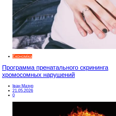
Економіка
Программа пренатального скрининга
хромосомных нарушений
Іван Мазур
21.05.2026
0