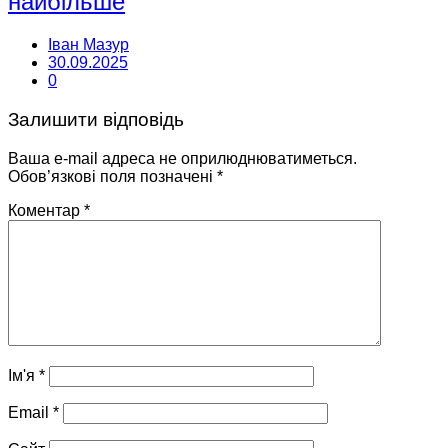
найбільше
Іван Мазур
30.09.2025
0
Залишити відповідь
Ваша e-mail адреса не оприлюднюватиметься.
Обов’язкові поля позначені
*
Коментар
*
Ім'я
*
Email
*