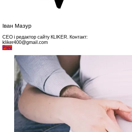
Іван Мазур
CEO і редактор сайту КLIKER. Контакт:
kliker400@gmail.com
Навігація
Prev
записів