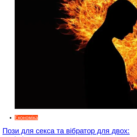
Економіка
Пози для секса та вібратор для двох: