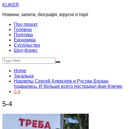
Skip
KLIKER
to
Новини, запити, біографії, вірусні історії
content
Про проєкт
Головна
Політика
Економіка
Суспільство
Шоу-бізнес
Home
Загальна
Нардепы Сергей Алексеев и Руслан Богдан
подрались. И больше всего пострадал фан Кличко
5-4
5-4