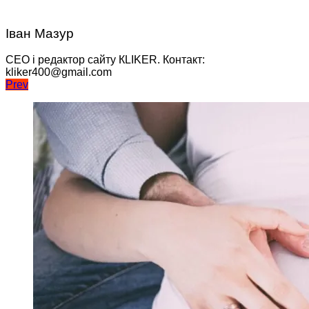
Іван Мазур
CEO і редактор сайту КLIKER. Контакт:
kliker400@gmail.com
Навігація
Prev
записів