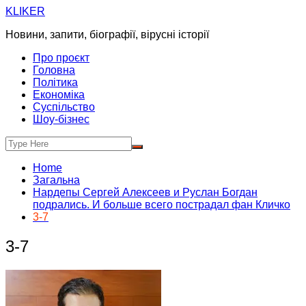
Skip
KLIKER
to
Новини, запити, біографії, вірусні історії
content
Про проєкт
Головна
Політика
Економіка
Суспільство
Шоу-бізнес
Home
Загальна
Нардепы Сергей Алексеев и Руслан Богдан
подрались. И больше всего пострадал фан Кличко
3-7
3-7