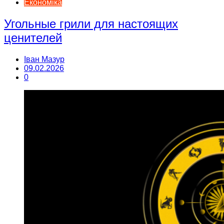
Економіка
Угольные грили для настоящих
ценителей
Іван Мазур
09.02.2026
0