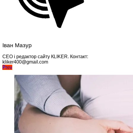
Іван Мазур
CEO і редактор сайту КLIKER. Контакт:
kliker400@gmail.com
Навігація
Prev
записів