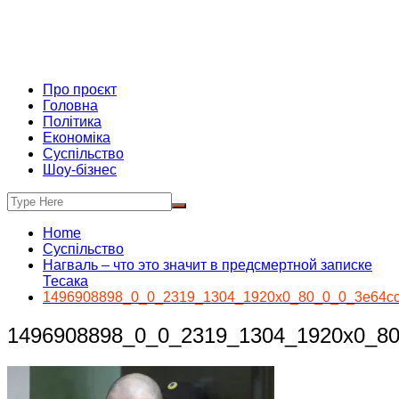
Про проєкт
Головна
Політика
Економіка
Суспільство
Шоу-бізнес
Home
Суспільство
Нагваль – что это значит в предсмертной записке
Тесака
1496908898_0_0_2319_1304_1920x0_80_0_0_3e64cc
1496908898_0_0_2319_1304_1920x0_80