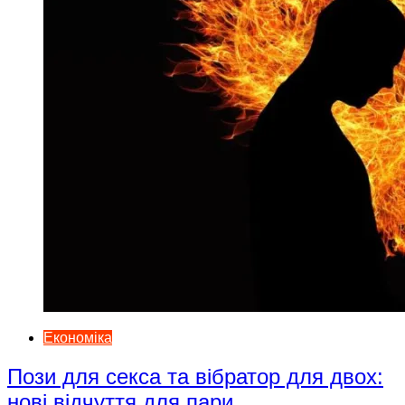
Економіка
Пози для секса та вібратор для двох:
нові відчуття для пари