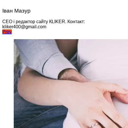
Іван Мазур
CEO і редактор сайту КLIKER. Контакт:
kliker400@gmail.com
Навігація
Prev
записів