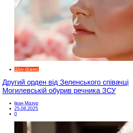
Шоу-бізнес
Другий орден від Зеленського співачці
Могилевській обурив речника ЗСУ
Іван Мазур
25.08.2025
0