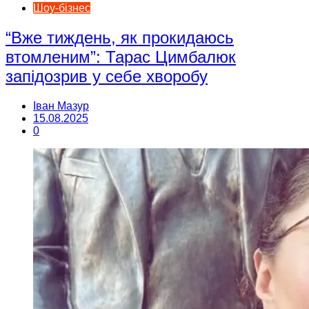
Шоу-бізнес
“Вже тиждень, як прокидаюсь
втомленим”: Тарас Цимбалюк
запідозрив у себе хворобу
Іван Мазур
15.08.2025
0