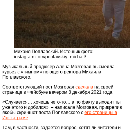
Михаил Поплавский. Источник фото:
instagram.com/poplavskiy_michail/
Музыкальный продюсер Алена Мозговая высмеяла
курьез с «гимном» поющего ректора Михаила
Поплавского.
Соответствующий пост Мозговая
сделала
на своей
странице в Фейсбуке вечером 3 декабря 2021 года.
«Случается… хочешь чего-то… а по факту выходит ты
уже этого и добился», – написала Мозговая, прикрепив
якобы скриншот поста Поплавского с
его страницы в
Инстаграме
.
Там, в частности, задается вопрос, хотят ли читатели и