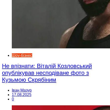
Шоу-бізнес
Не впізнати: Віталій Козловський
опублікував несподіване фото з
Кузьмою Скрябіним
Іван Мазур
17.08.2025
0