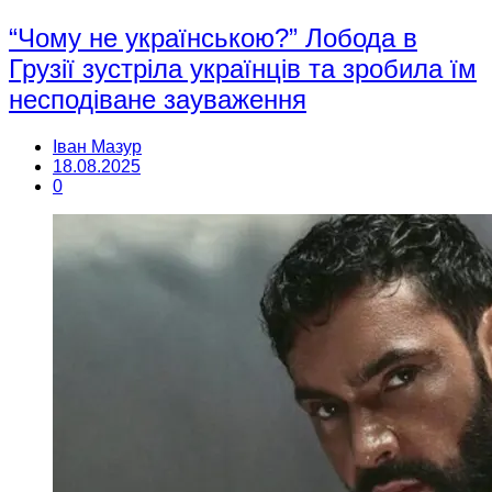
“Чому не українською?” Лобода в
Грузії зустріла українців та зробила їм
несподіване зауваження
Іван Мазур
18.08.2025
0