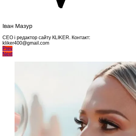
Іван Мазур
CEO і редактор сайту КLIKER. Контакт:
kliker400@gmail.com
Навігація
Prev
Next
записів