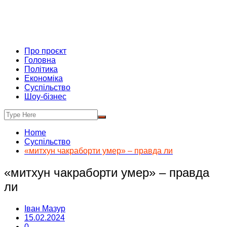
Про проєкт
Головна
Політика
Економіка
Суспільство
Шоу-бізнес
Home
Суспільство
«митхун чакраборти умер» – правда ли
«митхун чакраборти умер» – правда
ли
Іван Мазур
15.02.2024
0