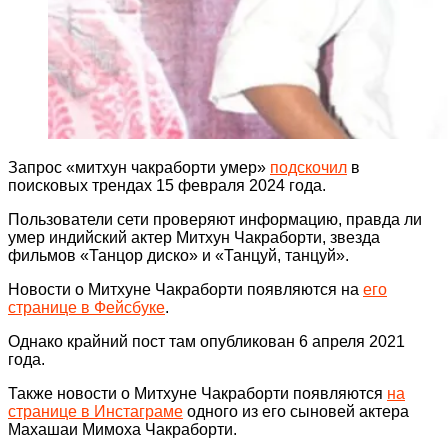
Запрос «митхун чакраборти умер»
подскочил
в
поисковых трендах 15 февраля 2024 года.
Пользователи сети проверяют информацию, правда ли
умер индийский актер Митхун Чакраборти, звезда
фильмов «Танцор диско» и «Танцуй, танцуй».
Новости о Митхуне Чакраборти появляются на
его
странице в Фейсбуке
.
Однако крайний пост там опубликован 6 апреля 2021
года.
Также новости о Митхуне Чакраборти появляются
на
странице в Инстаграме
одного из его сыновей актера
Махашаи Мимоха Чакраборти.