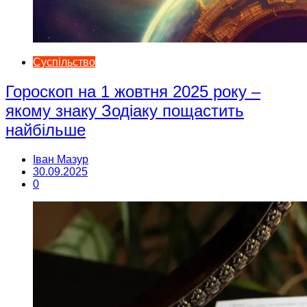
Суспільство
Гороскоп на 1 жовтня 2025 року –
якому знаку Зодіаку пощастить
найбільше
Іван Мазур
30.09.2025
0