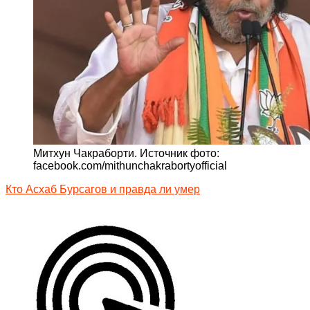
Митхун Чакраборти. Источник фото:
facebook.com/mithunchakrabortyofficial
Кто Асхаб Бурсагов и правда ли умер