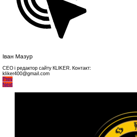
Іван Мазур
CEO і редактор сайту КLIKER. Контакт:
kliker400@gmail.com
Навігація
Prev
Next
записів