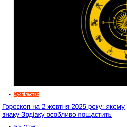
Суспільство
Гороскоп на 2 жовтня 2025 року: якому
знаку Зодіаку особливо пощастить
Іван Мазур