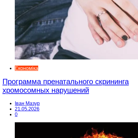
Економіка
Программа пренатального скрининга
хромосомных нарушений
Іван Мазур
21.05.2026
0