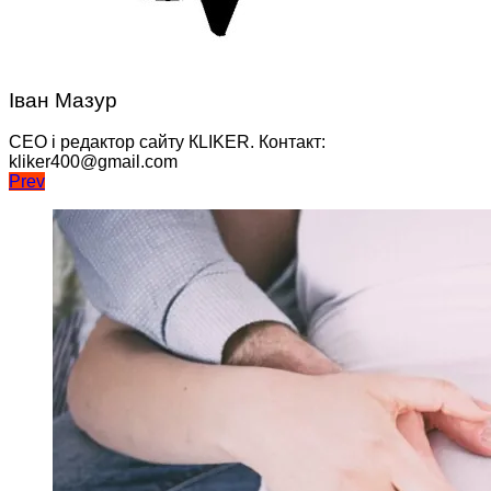
Іван Мазур
CEO і редактор сайту КLIKER. Контакт:
kliker400@gmail.com
Навігація
Prev
записів