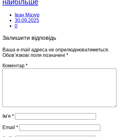
найбільше
Іван Мазур
30.09.2025
0
Залишити відповідь
Ваша e-mail адреса не оприлюднюватиметься.
Обов’язкові поля позначені
*
Коментар
*
Ім'я
*
Email
*