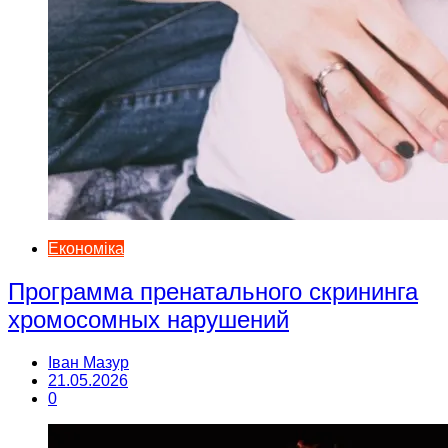
Економіка
Программа пренатального скрининга
хромосомных нарушений
Іван Мазур
21.05.2026
0