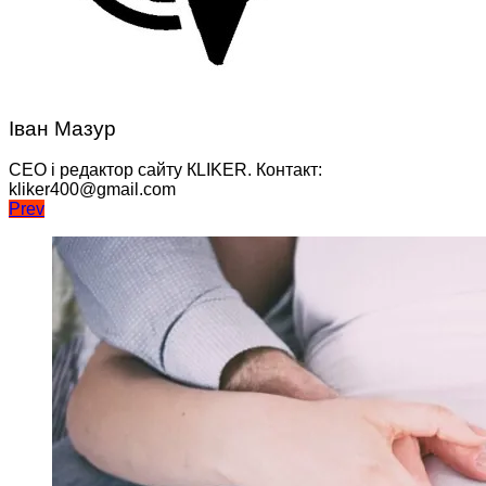
Іван Мазур
CEO і редактор сайту КLIKER. Контакт:
kliker400@gmail.com
Навігація
Prev
записів