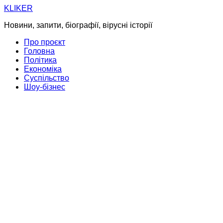
Skip
KLIKER
to
Новини, запити, біографії, вірусні історії
content
Про проєкт
Головна
Політика
Економіка
Суспільство
Шоу-бізнес