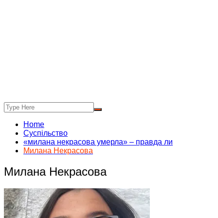
Home
Суспільство
«милана некрасова умерла» – правда ли
Милана Некрасова
Милана Некрасова